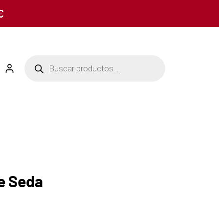
€
e Seda