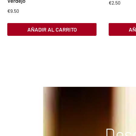
Verdejo
€
2.50
€
9.50
AÑADIR AL CARRITO
AÑ
Desc