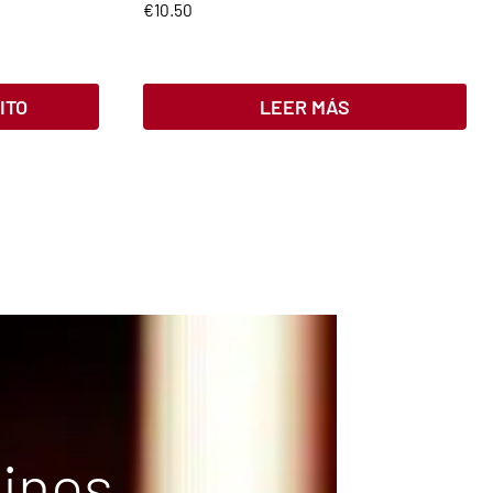
€
10.50
ITO
LEER MÁS
vinos