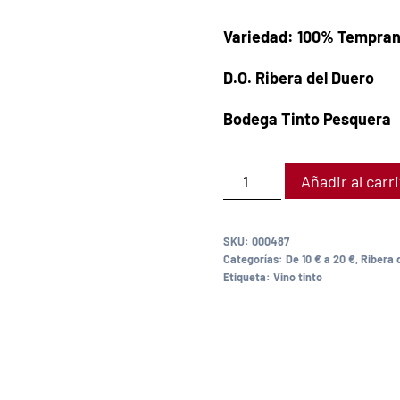
Variedad: 100% Temprani
D.O. Ribera del Duero
Bodega Tinto Pesquera
Añadir al carr
SKU:
000487
Categorías:
De 10 € a 20 €
,
Ribera 
Etiqueta:
Vino tinto