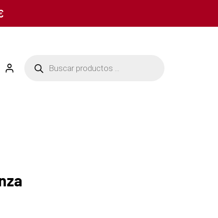
€
anza