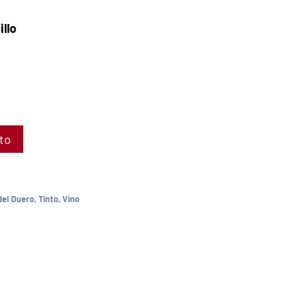
llo
ito
del Duero
,
Tinto
,
Vino