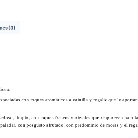
nes (0)
láceo.
especiadas con toques aromáticos a vainilla y regaliz que le aport
edoso, limpio, con toques frescos varietales que reaparecen bajo l
ladar, con posgusto afrutado, con predominio de moras y el regal