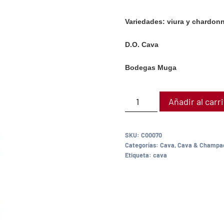
Variedades: viura y chardon
D.O. Cava
Bodegas Muga
Añadir al carr
SKU:
C00070
Categorías:
Cava
,
Cava & Champa
Etiqueta:
cava