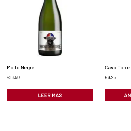
Molto Negre
Cava Torre
€
16.50
€
6.25
LEER MÁS
AÑ