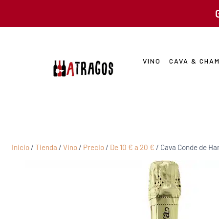
VINO
CAVA & CHA
Inicio
/
Tienda
/
Vino
/
Precio
/
De 10 € a 20 €
/
Cava Conde de Ha