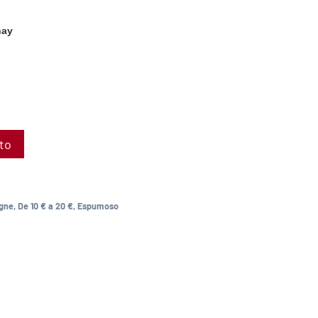
nay
ito
gne
,
De 10 € a 20 €
,
Espumoso