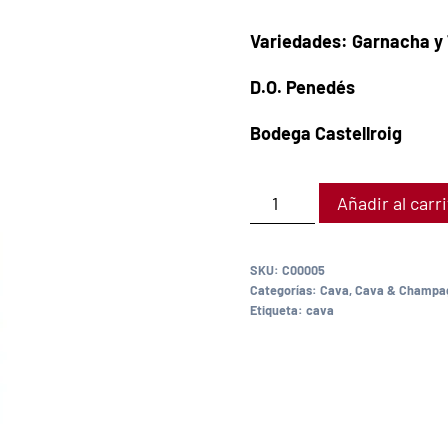
Variedades: Garnacha y
D.O. Penedés
Bodega Castellroig
Añadir al carr
SKU:
C00005
Categorías:
Cava
,
Cava & Champa
Etiqueta:
cava