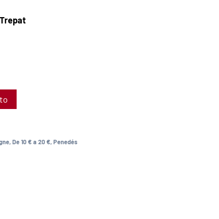
 Trepat
ito
gne
,
De 10 € a 20 €
,
Penedés