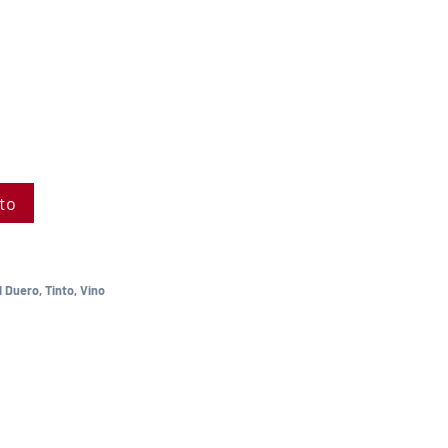
ito
l Duero
,
Tinto
,
Vino