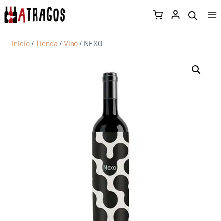
Inicio
/
Tienda
/
Vino
/
NEXO