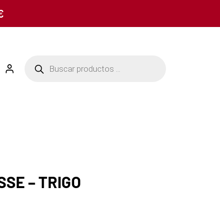
€
SE – TRIGO