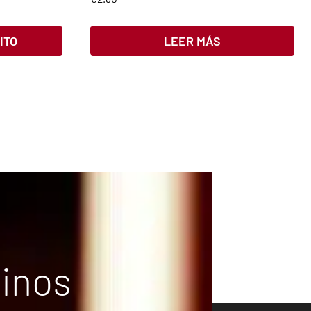
ITO
LEER MÁS
vinos