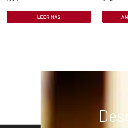
LEER MÁS
AÑ
Desc