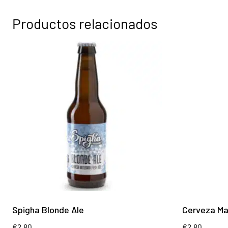
Productos relacionados
Spigha Blonde Ale
Cerveza Ma
€
2.80
€
2.80