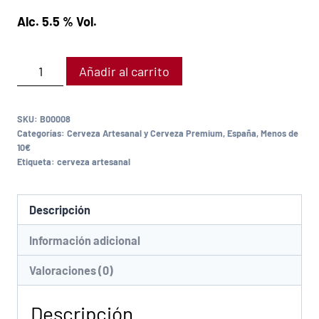
Alc. 5.5 % Vol.
Añadir al carrito
SKU:
B00008
Categorías:
Cerveza Artesanal y Cerveza Premium
,
España
,
Menos de
10€
Etiqueta:
cerveza artesanal
Descripción
Información adicional
Valoraciones (0)
Descripción