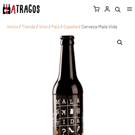
Inicio
/
Tienda
/
Vino
/
Pais
/
España
/
Cerveza Mala Vida