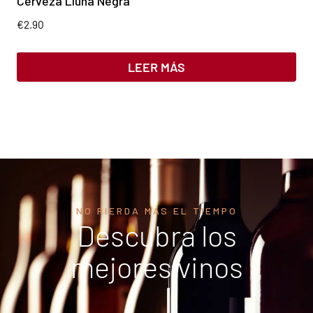
Cerveza Lluna Negra
€
2.90
LEER MÁS
NO PIERDA MÁS EL TIEMPO
Descubra los
mejores vinos