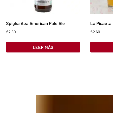
Spigha Apa American Pale Ale
La Picaeta 
€
2.80
€
2.60
LEER MÁS