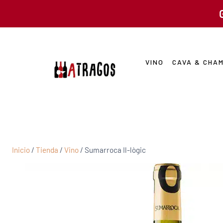
VINO
CAVA & CHA
Inicio
/
Tienda
/
Vino
/
Sumarroca Il-lògic