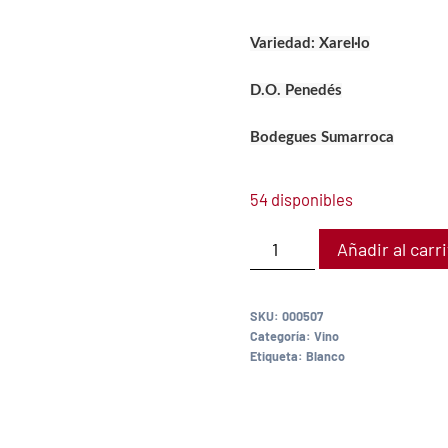
Variedad:
Xarel·lo
D.O. Penedés
Bodegues Sumarroca
54 disponibles
Añadir al carr
SKU:
000507
Categoría:
Vino
Etiqueta:
Blanco