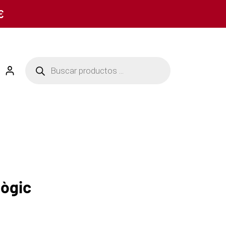
€
lògic