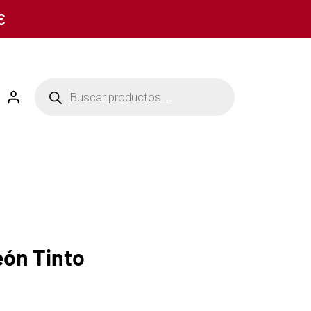
€
eón Tinto