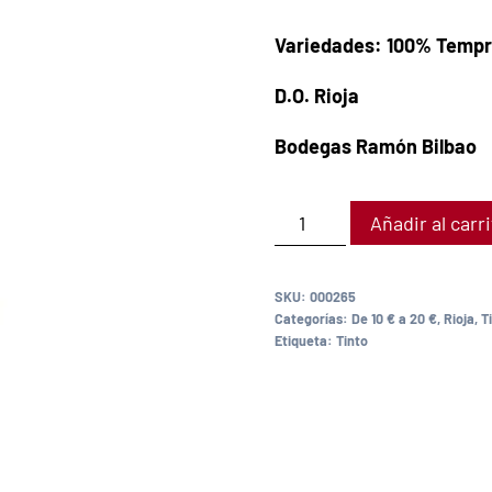
Variedades: 100% Tempra
D.O. Rioja
Bodegas Ramón Bilbao
Añadir al carr
SKU:
000265
Categorías:
De 10 € a 20 €
,
Rioja
,
T
Etiqueta:
Tinto