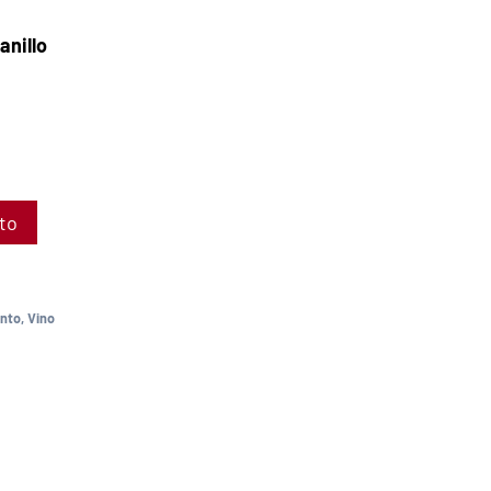
nillo
ito
into
,
Vino