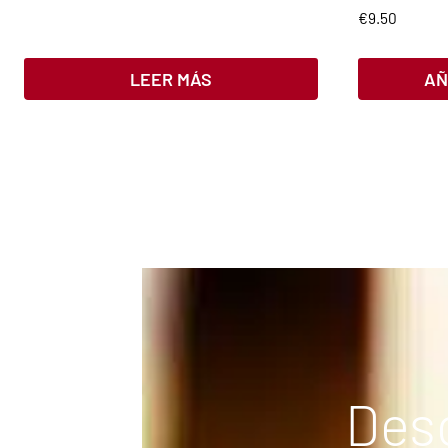
€
9.50
LEER MÁS
AÑ
Desc