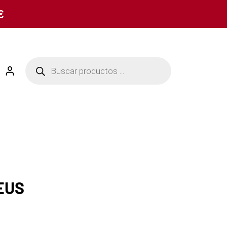
€
EUS