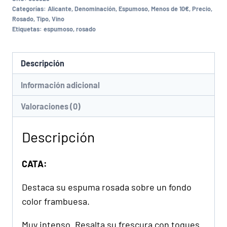
Categorías:
Alicante
,
Denominación
,
Espumoso
,
Menos de 10€
,
Precio
,
Rosado
,
Tipo
,
Vino
Etiquetas:
espumoso
,
rosado
Descripción
Información adicional
Valoraciones (0)
Descripción
CATA:
Destaca su espuma rosada sobre un fondo
color frambuesa.
Muy intenso. Resalta su frescura con toques