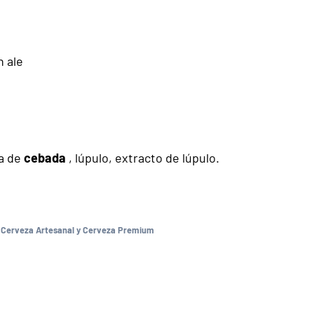
h ale
a de
cebada
, lúpulo, extracto de lúpulo.
,
Cerveza Artesanal y Cerveza Premium