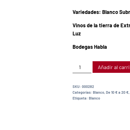
Variedades: Blanco Subm
Vinos de la tierra de E
Luz
Bodegas Habla
Añadir al carr
SKU:
000282
Categorías:
Blanco
,
De 10 € a 20 €
Etiqueta:
Blanco