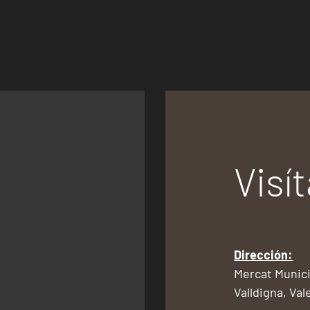
Visí
Dirección:
Mercat Munici
Valldigna, Val