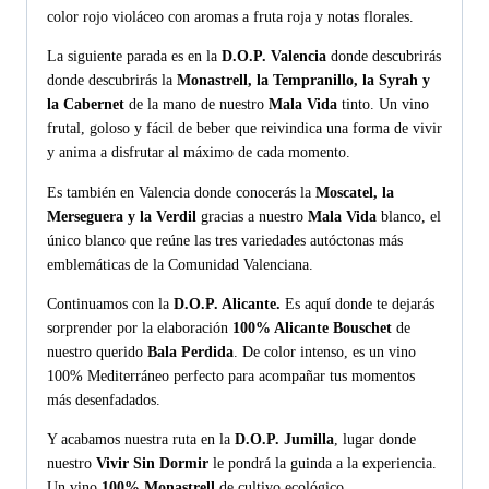
color rojo violáceo con aromas a fruta roja y notas florales.
La siguiente parada es en la
D.O.P. Valencia
donde descubrirás
donde descubrirás la
Monastrell, la Tempranillo, la Syrah y
la Cabernet
de la mano de nuestro
Mala Vida
tinto. Un vino
frutal, goloso y fácil de beber que reivindica una forma de vivir
y anima a disfrutar al máximo de cada momento.
Es también en Valencia donde conocerás la
Moscatel, la
Merseguera y la Verdil
gracias a nuestro
Mala Vida
blanco, el
único blanco que reúne las tres variedades autóctonas más
emblemáticas de la Comunidad Valenciana.
Continuamos con la
D.O.P. Alicante.
Es aquí donde te dejarás
sorprender por la elaboración
100% Alicante Bouschet
de
nuestro querido
Bala Perdida
. De color intenso, es un vino
100% Mediterráneo perfecto para acompañar tus momentos
más desenfadados.
Y acabamos nuestra ruta en la
D.O.P. Jumilla
, lugar donde
nuestro
Vivir Sin Dormir
le pondrá la guinda a la experiencia.
Un vino
100% Monastrell
de cultivo ecológico.