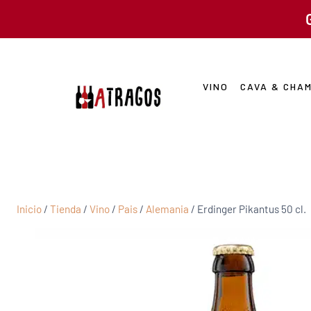
VINO
CAVA & CHA
Inicio
/
Tienda
/
Vino
/
Pais
/
Alemania
/
Erdinger Pikantus 50 cl.