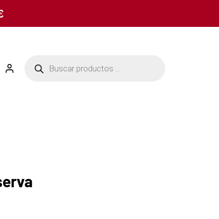
€
serva