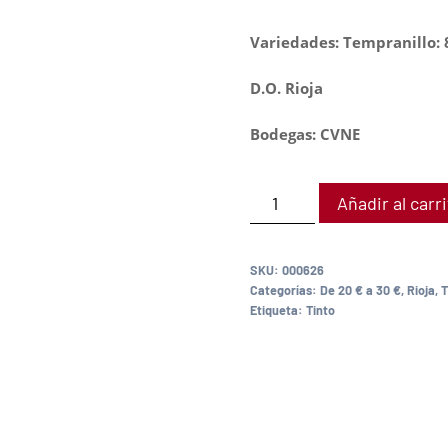
Variedades: Tempranillo:
D.O. Rioja
Bodegas: CVNE
Añadir al carr
SKU:
000626
Categorías:
De 20 € a 30 €
,
Rioja
,
T
Etiqueta:
Tinto