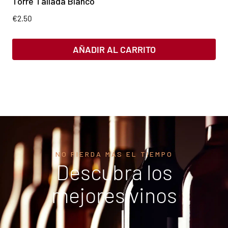
Torre Tallada Blanco
€
2.50
AÑADIR AL CARRITO
NO PIERDA MÁS EL TIEMPO
Descubra los
mejores vinos